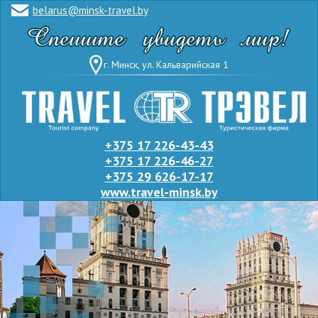
belarus@minsk-travel.by
г. Минск, ул. Кальварийская 1
+375 17 226-43-43
+375 17 226-46-27
+375 29 626-17-17
www.travel-minsk.by