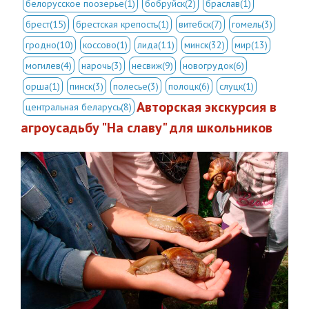
белорусское поозерье(1)
бобруйск(2)
браслав(1)
брест(15)
брестская крепость(1)
витебск(7)
гомель(3)
гродно(10)
коссово(1)
лида(11)
минск(32)
мир(13)
могилев(4)
нарочь(3)
несвиж(9)
новогрудок(6)
орша(1)
пинск(3)
полесье(3)
полоцк(6)
слуцк(1)
Авторская экскурсия в
центральная беларусь(8)
агроусадьбу "На cлаву" для школьников